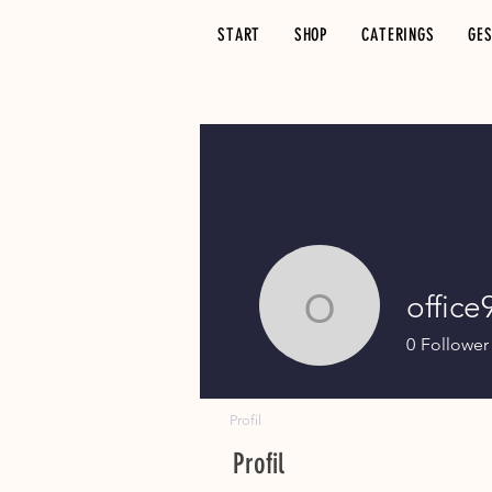
START
SHOP
CATERINGS
GE
office
office931
0
Follower
Profil
Profil